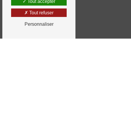
Tout accepter
Tout refuser
Personnaliser
À PROPOS DE BRAINS ELEC
EXPERT EN PLOMBERIE ET
ÉLECTRICITÉ
Brains Elec vous soutient et vous
accompagne dans vos travaux.
Gérée par Régis Guerin et située à